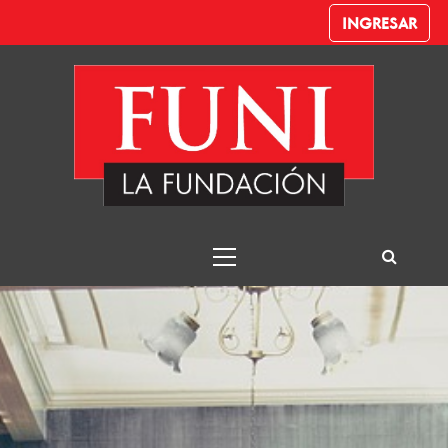
INGRESAR
Diseño y
Desarrollo de
Videojuegos
Funi – Despachante de Aduana