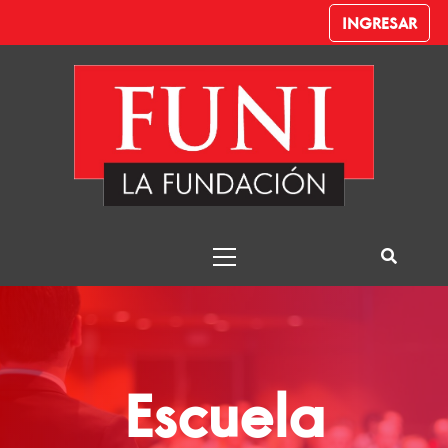
INGRESAR
Escuela de
Liderazgo
Funi – Despachante de Aduana
Escuela