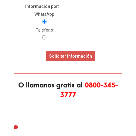
información por:
Please
WhatsApp
leave
this
Teléfono
field
empty.
O llamanos
gratis al
0800-345-
3777