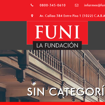
0800-345-0610
informes@fu
Av. Callao 384 Entre Piso 1 (1022) C.A.B.A
NFT
Funi – Despachante de Aduana
SIN CATEGOR